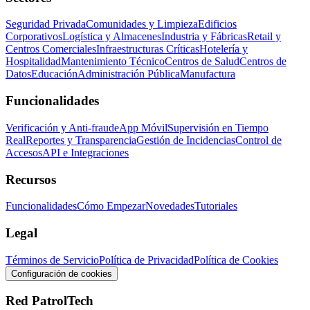
Seguridad Privada
Comunidades y Limpieza
Edificios
Corporativos
Logística y Almacenes
Industria y Fábricas
Retail y
Centros Comerciales
Infraestructuras Críticas
Hotelería y
Hospitalidad
Mantenimiento Técnico
Centros de Salud
Centros de
Datos
Educación
Administración Pública
Manufactura
Funcionalidades
Verificación y Anti-fraude
App Móvil
Supervisión en Tiempo
Real
Reportes y Transparencia
Gestión de Incidencias
Control de
Accesos
API e Integraciones
Recursos
Funcionalidades
Cómo Empezar
Novedades
Tutoriales
Legal
Términos de Servicio
Política de Privacidad
Política de Cookies
Configuración de cookies
Red PatrolTech