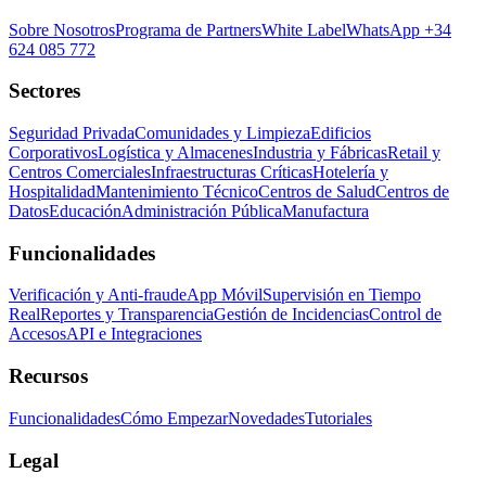
Sobre Nosotros
Programa de Partners
White Label
WhatsApp +34
624 085 772
Sectores
Seguridad Privada
Comunidades y Limpieza
Edificios
Corporativos
Logística y Almacenes
Industria y Fábricas
Retail y
Centros Comerciales
Infraestructuras Críticas
Hotelería y
Hospitalidad
Mantenimiento Técnico
Centros de Salud
Centros de
Datos
Educación
Administración Pública
Manufactura
Funcionalidades
Verificación y Anti-fraude
App Móvil
Supervisión en Tiempo
Real
Reportes y Transparencia
Gestión de Incidencias
Control de
Accesos
API e Integraciones
Recursos
Funcionalidades
Cómo Empezar
Novedades
Tutoriales
Legal