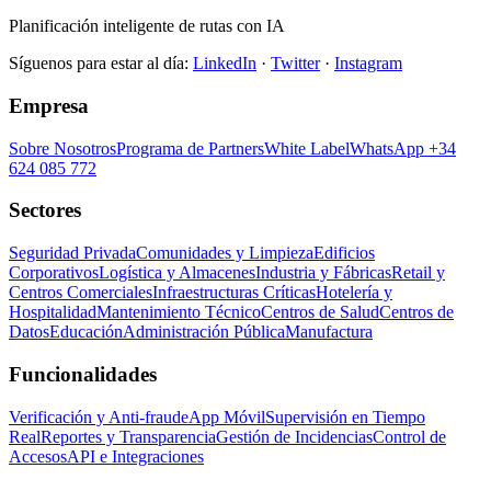
Planificación inteligente de rutas con IA
Síguenos para estar al día
:
LinkedIn
·
Twitter
·
Instagram
Empresa
Sobre Nosotros
Programa de Partners
White Label
WhatsApp +34
624 085 772
Sectores
Seguridad Privada
Comunidades y Limpieza
Edificios
Corporativos
Logística y Almacenes
Industria y Fábricas
Retail y
Centros Comerciales
Infraestructuras Críticas
Hotelería y
Hospitalidad
Mantenimiento Técnico
Centros de Salud
Centros de
Datos
Educación
Administración Pública
Manufactura
Funcionalidades
Verificación y Anti-fraude
App Móvil
Supervisión en Tiempo
Real
Reportes y Transparencia
Gestión de Incidencias
Control de
Accesos
API e Integraciones