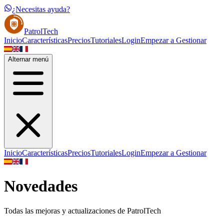
¿Necesitas ayuda?
PatrolTech
Inicio
Características
Precios
Tutoriales
Login
Empezar a Gestionar
Alternar menú
Inicio
Características
Precios
Tutoriales
Login
Empezar a Gestionar
Novedades
Todas las mejoras y actualizaciones de PatrolTech