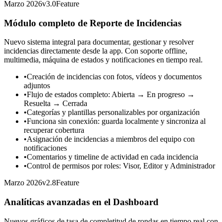
Marzo 2026
v
3.0
Feature
Módulo completo de Reporte de Incidencias
Nuevo sistema integral para documentar, gestionar y resolver
incidencias directamente desde la app. Con soporte offline,
multimedia, máquina de estados y notificaciones en tiempo real.
•
Creación de incidencias con fotos, vídeos y documentos
adjuntos
•
Flujo de estados completo: Abierta → En progreso →
Resuelta → Cerrada
•
Categorías y plantillas personalizables por organización
•
Funciona sin conexión: guarda localmente y sincroniza al
recuperar cobertura
•
Asignación de incidencias a miembros del equipo con
notificaciones
•
Comentarios y timeline de actividad en cada incidencia
•
Control de permisos por roles: Visor, Editor y Administrador
Marzo 2026
v
2.8
Feature
Analíticas avanzadas en el Dashboard
Nuevos gráficos de tasa de completitud de rondas en tiempo real con