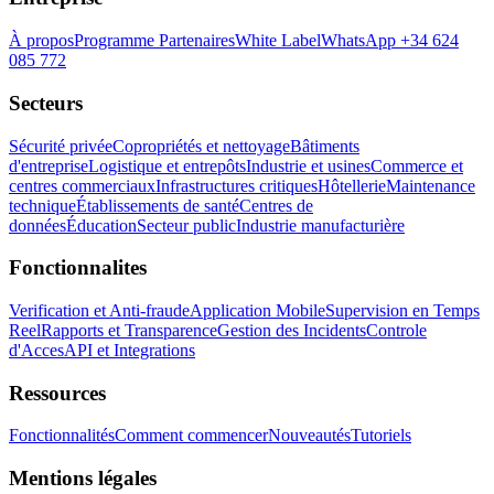
À propos
Programme Partenaires
White Label
WhatsApp +34 624
085 772
Secteurs
Sécurité privée
Copropriétés et nettoyage
Bâtiments
d'entreprise
Logistique et entrepôts
Industrie et usines
Commerce et
centres commerciaux
Infrastructures critiques
Hôtellerie
Maintenance
technique
Établissements de santé
Centres de
données
Éducation
Secteur public
Industrie manufacturière
Fonctionnalites
Verification et Anti-fraude
Application Mobile
Supervision en Temps
Reel
Rapports et Transparence
Gestion des Incidents
Controle
d'Acces
API et Integrations
Ressources
Fonctionnalités
Comment commencer
Nouveautés
Tutoriels
Mentions légales