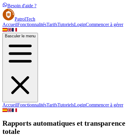
Besoin d'aide ?
PatrolTech
Accueil
Fonctionnalités
Tarifs
Tutoriels
Login
Commencer à gérer
Basculer le menu
Accueil
Fonctionnalités
Tarifs
Tutoriels
Login
Commencer à gérer
Rapports automatiques et transparence
totale