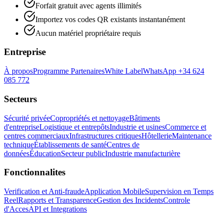
Forfait gratuit avec agents illimités
Importez vos codes QR existants instantanément
Aucun matériel propriétaire requis
Entreprise
À propos
Programme Partenaires
White Label
WhatsApp +34 624
085 772
Secteurs
Sécurité privée
Copropriétés et nettoyage
Bâtiments
d'entreprise
Logistique et entrepôts
Industrie et usines
Commerce et
centres commerciaux
Infrastructures critiques
Hôtellerie
Maintenance
technique
Établissements de santé
Centres de
données
Éducation
Secteur public
Industrie manufacturière
Fonctionnalites
Verification et Anti-fraude
Application Mobile
Supervision en Temps
Reel
Rapports et Transparence
Gestion des Incidents
Controle
d'Acces
API et Integrations