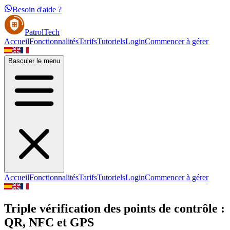
Besoin d'aide ?
PatrolTech
Accueil
Fonctionnalités
Tarifs
Tutoriels
Login
Commencer à gérer
Basculer le menu
Accueil
Fonctionnalités
Tarifs
Tutoriels
Login
Commencer à gérer
Triple vérification des points de contrôle :
QR, NFC et GPS