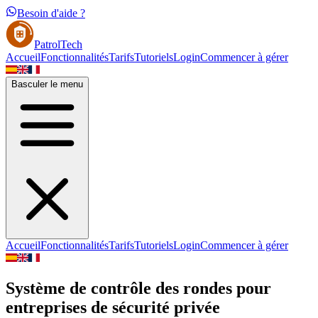
Besoin d'aide ?
PatrolTech
Accueil
Fonctionnalités
Tarifs
Tutoriels
Login
Commencer à gérer
Basculer le menu
Accueil
Fonctionnalités
Tarifs
Tutoriels
Login
Commencer à gérer
Système de contrôle des rondes pour
entreprises de sécurité privée