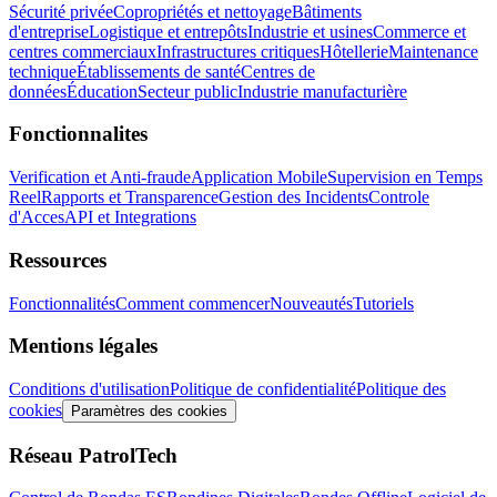
Sécurité privée
Copropriétés et nettoyage
Bâtiments
d'entreprise
Logistique et entrepôts
Industrie et usines
Commerce et
centres commerciaux
Infrastructures critiques
Hôtellerie
Maintenance
technique
Établissements de santé
Centres de
données
Éducation
Secteur public
Industrie manufacturière
Fonctionnalites
Verification et Anti-fraude
Application Mobile
Supervision en Temps
Reel
Rapports et Transparence
Gestion des Incidents
Controle
d'Acces
API et Integrations
Ressources
Fonctionnalités
Comment commencer
Nouveautés
Tutoriels
Mentions légales
Conditions d'utilisation
Politique de confidentialité
Politique des
cookies
Paramètres des cookies
Réseau PatrolTech