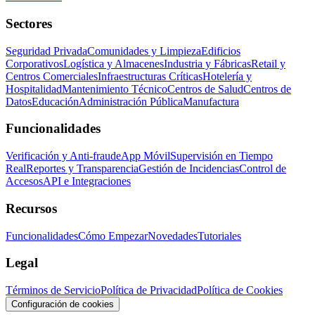
Sectores
Seguridad Privada
Comunidades y Limpieza
Edificios
Corporativos
Logística y Almacenes
Industria y Fábricas
Retail y
Centros Comerciales
Infraestructuras Críticas
Hotelería y
Hospitalidad
Mantenimiento Técnico
Centros de Salud
Centros de
Datos
Educación
Administración Pública
Manufactura
Funcionalidades
Verificación y Anti-fraude
App Móvil
Supervisión en Tiempo
Real
Reportes y Transparencia
Gestión de Incidencias
Control de
Accesos
API e Integraciones
Recursos
Funcionalidades
Cómo Empezar
Novedades
Tutoriales
Legal
Términos de Servicio
Política de Privacidad
Política de Cookies
Configuración de cookies